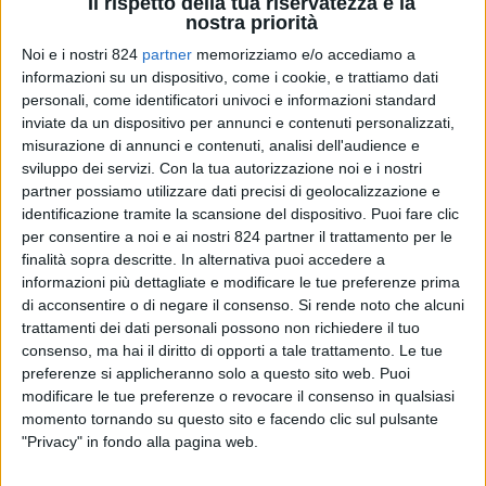
Il rispetto della tua riservatezza è la
installazione, configurazione, attivazione e
nostra priorità
manutenzione – di sistemi ITS di bordo per autobus
Noi e i nostri 824
partner
memorizziamo e/o accediamo a
destinati al Trasporto Pubblico Locale della Campania.
informazioni su un dispositivo, come i cookie, e trattiamo dati
personali, come identificatori univoci e informazioni standard
Di questi,
500 sistemi ITS di bordo
inviate da un dispositivo per annunci e contenuti personalizzati,
“completi”
consentiranno il monitoraggio ed il
misurazione di annunci e contenuti, analisi dell'audience e
controllo completo della flotta dei nuovi autobus,
sviluppo dei servizi.
Con la tua autorizzazione noi e i nostri
acquistati sempre da ACaMIR attraverso altra
partner possiamo utilizzare dati precisi di geolocalizzazione e
identificazione tramite la scansione del dispositivo. Puoi fare clic
procedura di gara, e dovranno prevedere le seguenti
per consentire a noi e ai nostri 824 partner il trattamento per le
componenti: computer di bordo, sistema di
finalità sopra descritte. In alternativa puoi accedere a
localizzazione, antenna di comunicazione, consolle
informazioni più dettagliate e modificare le tue preferenze prima
autista, una validatrice per ogni porta, sistema di
di acconsentire o di negare il consenso.
Si rende noto che alcuni
videosorveglianza, sistema di informazione ai
trattamenti dei dati personali possono non richiedere il tuo
consenso, ma hai il diritto di opporti a tale trattamento. Le tue
passeggeri, sistema di text to speech, panic button.
preferenze si applicheranno solo a questo sito web. Puoi
modificare le tue preferenze o revocare il consenso in qualsiasi
Ulteriori
1400 sistemi ITS di bordo “minimali”
,
momento tornando su questo sito e facendo clic sul pulsante
consentiranno il monitoraggio, in termini di
"Privacy" in fondo alla pagina web.
localizzazione, degli autobus già in uso alle aziende di
TPL e la validazione dei titoli di viaggio. Il sistema di