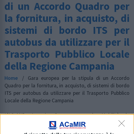
di un Accordo Quadro per
la fornitura, in acquisto, di
sistemi di bordo ITS per
autobus da utilizzare per il
Trasporto Pubblico Locale
della Regione Campania
Home
/
Gara europea per la stipula di un Accordo
Quadro per la fornitura, in acquisto, di sistemi di bordo
ITS per autobus da utilizzare per il Trasporto Pubblico
Locale della Regione Campania
L’ACaMIR, Agenzia Campana per la Mobilità, le
Infrastrutture e le Reti, ha bandito la gara per la
fornitura – e relativa progettazione esecutiva,