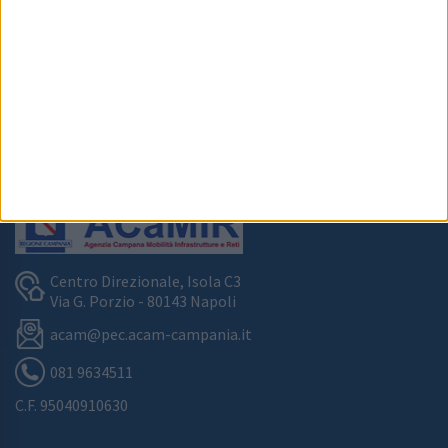
CONTATTI
Centro Direzionale, Isola C3
Via G. Porzio - 80143 Napoli
acam@pec.acam-campania.it
081 9634511
C.F.
95040910630