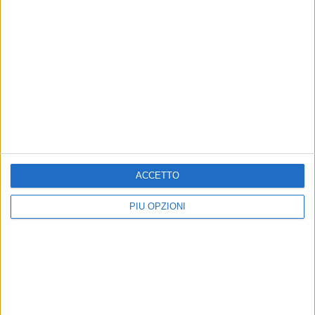
SCUOLABUS
SCUOLABUS 2025
AVVISO STRADE CAMPANIA 2024
ACCETTO
PIÙ OPZIONI
AVVISO STRADE
AVVISO STRADE PICCOLI COMUNI