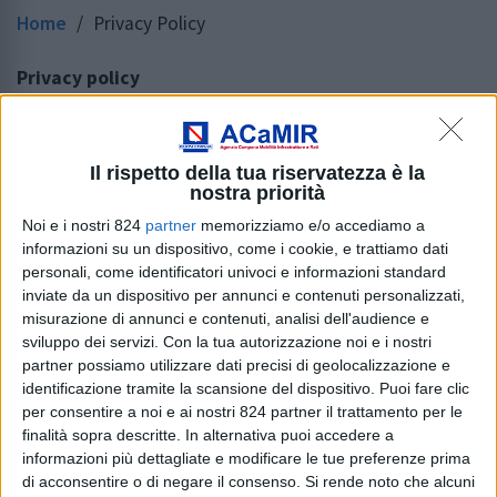
Home
/
Privacy Policy
Privacy policy
Informativa sul trattamento dei dati personali
Ai sensi degli artt. 13-14 del Regolamento (UE)
Il rispetto della tua riservatezza è la
nostra priorità
2016/679 del Parlamento europeo e del Consiglio.
Noi e i nostri 824
partner
memorizziamo e/o accediamo a
Questa pagina descrive le modalità di trattamento dei
informazioni su un dispositivo, come i cookie, e trattiamo dati
dati personali degli utenti che consultano il presente
personali, come identificatori univoci e informazioni standard
sito web.
inviate da un dispositivo per annunci e contenuti personalizzati,
misurazione di annunci e contenuti, analisi dell'audience e
Le informazioni rese non riguardano altri siti, pagine o
sviluppo dei servizi.
Con la tua autorizzazione noi e i nostri
partner possiamo utilizzare dati precisi di geolocalizzazione e
servizi online raggiungibili tramite link ipertestuali
identificazione tramite la scansione del dispositivo. Puoi fare clic
riferiti a risorse esterne al dominio del presente sito
per consentire a noi e ai nostri 824 partner il trattamento per le
web.
finalità sopra descritte. In alternativa puoi accedere a
informazioni più dettagliate e modificare le tue preferenze prima
Titolare del Trattamento dei Dati
di acconsentire o di negare il consenso.
Si rende noto che alcuni