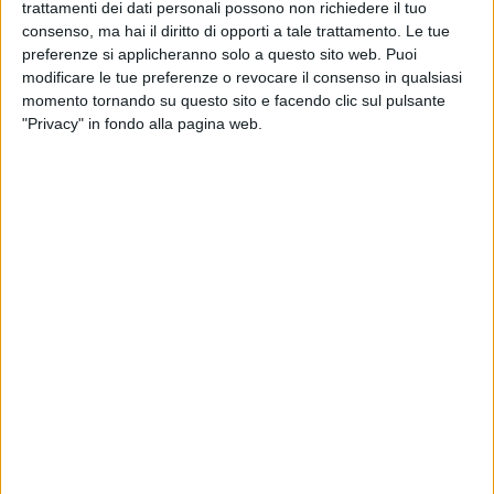
trattamenti dei dati personali possono non richiedere il tuo
ACaMIR – Agenzia Campana Mobilità Infrastrutture e
consenso, ma hai il diritto di opporti a tale trattamento. Le tue
Reti
preferenze si applicheranno solo a questo sito web. Puoi
modificare le tue preferenze o revocare il consenso in qualsiasi
Indirizzo: Centro Direzionale Is. C3, via G. Porzio – 80143
momento tornando su questo sito e facendo clic sul pulsante
Napoli
"Privacy" in fondo alla pagina web.
Indirizzo e-mail/PEC:
acam@pec.acam-campania.it
Contatti del responsabile della protezione dei dati
avv. Musacchio Paolo
e-mail:
dpo@acamir.campania.it
Autorità di controllo
Garante per la protezione dei dati personali, sito
web:
https://www.garanteprivacy.it
Informativa Privacy