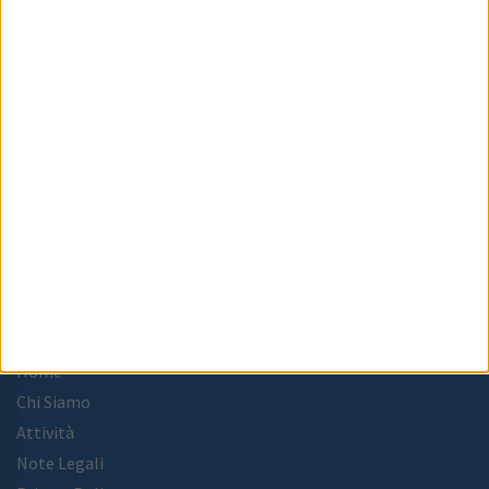
Centro Direzionale, Isola C3
Via G. Porzio - 80143 Napoli
acam@pec.acam-campania.it
081 9634511
C.F.
95040910630
MENU
Home
Chi Siamo
Attività
Note Legali