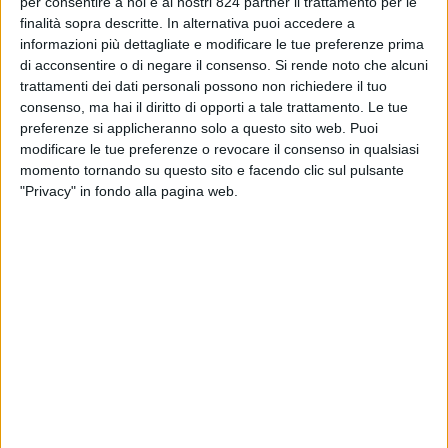
per consentire a noi e ai nostri 824 partner il trattamento per le
di processi interdirezionali al fine di assicurare
finalità sopra descritte. In alternativa puoi accedere a
l’unitarietà dell’azione gestionale e tecnico-
informazioni più dettagliate e modificare le tue preferenze prima
amministrativa dell’Ente
di acconsentire o di negare il consenso.
Si rende noto che alcuni
trattamenti dei dati personali possono non richiedere il tuo
consenso, ma hai il diritto di opporti a tale trattamento. Le tue
Affari legali e contenzioso
preferenze si applicheranno solo a questo sito web. Puoi
modificare le tue preferenze o revocare il consenso in qualsiasi
momento tornando su questo sito e facendo clic sul pulsante
"Privacy" in fondo alla pagina web.
ALBO INFORMATICO
ELENCHI OPERATORI E ALBI
BANDI DI GARA E CONTRATTI