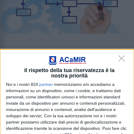
Unità di Staff
Home
/
Chi Siamo
/
Organi e Assetto
/
Unità di Staff
Il rispetto della tua riservatezza è la
nostra priorità
Noi e i nostri 824
partner
memorizziamo e/o accediamo a
Per l’esercizio di specifici compiti e funzioni come
informazioni su un dispositivo, come i cookie, e trattiamo dati
richiamati agli articoli 24, 27 e 29 della legge regionale
personali, come identificatori univoci e informazioni standard
n. 3 del 2002 e dal Regolamento dell’Agenzia, il
inviate da un dispositivo per annunci e contenuti personalizzati,
Direttore Generale si avvale delle Unità di Staff, al quale
misurazione di annunci e contenuti, analisi dell'audience e
riferiscono direttamente. Le Direzioni e le Unità
sviluppo dei servizi.
Con la tua autorizzazione noi e i nostri
partner possiamo utilizzare dati precisi di geolocalizzazione e
operative dell’ACaMIR operano in raccordo funzionale
identificazione tramite la scansione del dispositivo. Puoi fare clic
con tali unità per la definizione concertata e coordinata