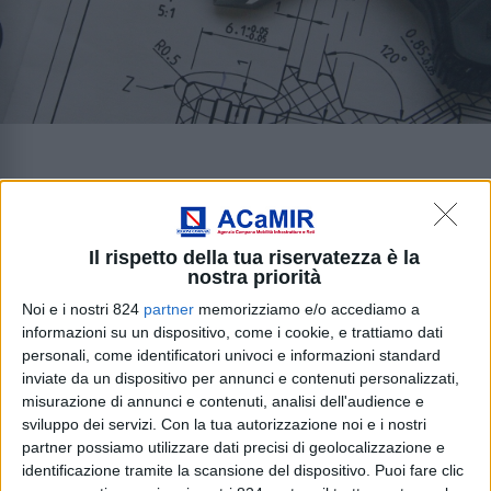
Opere puntuali
Home
/
Attività
/
Infrastrutture e Reti
/
Opere
Il rispetto della tua riservatezza è la
puntuali
nostra priorità
Noi e i nostri 824
partner
memorizziamo e/o accediamo a
La Regione Campania, attraverso la Struttura tecnica
informazioni su un dispositivo, come i cookie, e trattiamo dati
di missione per l’attuazione della delibera CIPE
personali, come identificatori univoci e informazioni standard
54/2016, si pone l’obiettivo di realizzare numerosi
inviate da un dispositivo per annunci e contenuti personalizzati,
misurazione di annunci e contenuti, analisi dell'audience e
interventi stradali a diversa scala su tutto il territorio
sviluppo dei servizi.
Con la tua autorizzazione noi e i nostri
regionale.
partner possiamo utilizzare dati precisi di geolocalizzazione e
identificazione tramite la scansione del dispositivo. Puoi fare clic
Per le strade di interesse regionale, o comunque per