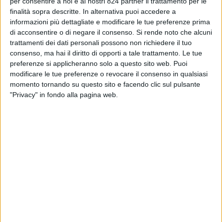
per consentire a noi e ai nostri 824 partner il trattamento per le
interventi trasportisticamente rilevanti, l’Agenzia è
finalità sopra descritte. In alternativa puoi accedere a
stata individuata quale soggetto che dovrà svolgere
informazioni più dettagliate e modificare le tue preferenze prima
le attività di progettazione, per la gestione delle
di acconsentire o di negare il consenso.
Si rende noto che alcuni
procedure concorsuali di affidamento dei servizi di
trattamenti dei dati personali possono non richiedere il tuo
consenso, ma hai il diritto di opporti a tale trattamento. Le tue
progettazione e per l’appalto dei lavori, in ragione di
preferenze si applicheranno solo a questo sito web. Puoi
specifici protocolli da sottoscrivere anche con le
modificare le tue preferenze o revocare il consenso in qualsiasi
Amministrazioni provinciali interessate.
momento tornando su questo sito e facendo clic sul pulsante
"Privacy" in fondo alla pagina web.
ALBO INFORMATICO
ELENCHI OPERATORI E ALBI
BANDI DI GARA E CONTRATTI