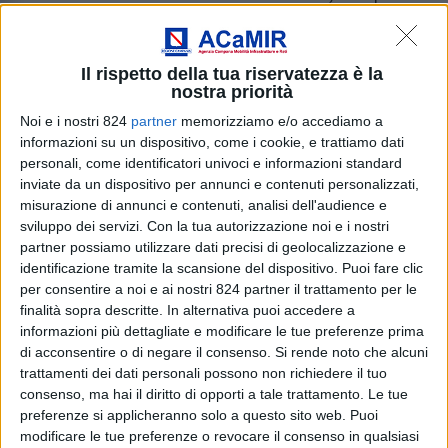
carico solo se adeguatamente circostanziata;
la segnalazione viene ricevuta dal Responsabile per
Il rispetto della tua riservatezza è la
la Prevenzione della Corruzione (RPC) e da lui
nostra priorità
gestita mantenendo il dovere di confidenzialità nei
Noi e i nostri 824
partner
memorizziamo e/o accediamo a
confronti del segnalante;
informazioni su un dispositivo, come i cookie, e trattiamo dati
personali, come identificatori univoci e informazioni standard
nel momento dell’invio della segnalazione, il
inviate da un dispositivo per annunci e contenuti personalizzati,
segnalante riceve un codice numerico di 16 cifre che
misurazione di annunci e contenuti, analisi dell'audience e
deve conservare per poter accedere nuovamente
sviluppo dei servizi.
Con la tua autorizzazione noi e i nostri
partner possiamo utilizzare dati precisi di geolocalizzazione e
alla segnalazione, verificare la risposta dell’RPC e
identificazione tramite la scansione del dispositivo. Puoi fare clic
dialogare rispondendo a richieste di chiarimenti o
per consentire a noi e ai nostri 824 partner il trattamento per le
approfondimenti;
finalità sopra descritte. In alternativa puoi accedere a
informazioni più dettagliate e modificare le tue preferenze prima
la segnalazione può essere fatta da qualsiasi
di acconsentire o di negare il consenso.
Si rende noto che alcuni
dispositivo digitale (pc, tablet, smartphone) sia
trattamenti dei dati personali possono non richiedere il tuo
dall’interno dell’ente che dal suo esterno. La tutela
consenso, ma hai il diritto di opporti a tale trattamento. Le tue
dell’anonimato è garantita in ogni circostanza.
preferenze si applicheranno solo a questo sito web. Puoi
modificare le tue preferenze o revocare il consenso in qualsiasi