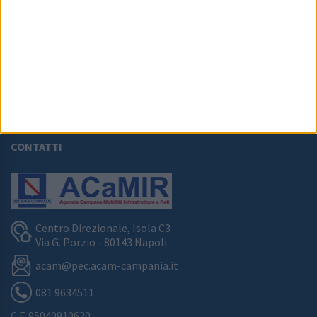
PARCO AUTOBUS REGIONALE
CONTATTI
Centro Direzionale, Isola C3
Via G. Porzio - 80143 Napoli
acam@pec.acam-campania.it
081 9634511
C.F.
95040910630