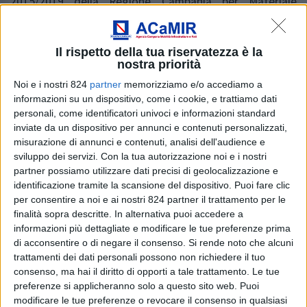
2015/2019 della Regione Campania per Materiale
Rotabile su Gomma, destinato al Trasporto Pubblico
Locale, l’ACaMIR, Agenzia Campana per la Mobilità, le
Infrastrutture e le Reti, ha indetto la procedura di gara
Il rispetto della tua riservatezza è la
nostra priorità
europea, ai sensi del combinato disposto degli artt. 122
Noi e i nostri 824
partner
memorizziamo e/o accediamo a
e 60 del D. Lgs. 50/2016, avente ad oggetto
informazioni su un dispositivo, come i cookie, e trattiamo dati
l’aggiudicazione, con il criterio dell’offerta
personali, come identificatori univoci e informazioni standard
economicamente più vantaggiosa, di Accordi Quadro
inviate da un dispositivo per annunci e contenuti personalizzati,
relativi alla fornitura di n. 305 autobus destinati al
misurazione di annunci e contenuti, analisi dell'audience e
rinnovo dei parchi automobilistici delle Aziende di TPL
sviluppo dei servizi.
Con la tua autorizzazione noi e i nostri
pubbliche e private. Le Aziende, esercenti servizi minimi
partner possiamo utilizzare dati precisi di geolocalizzazione e
identificazione tramite la scansione del dispositivo. Puoi fare clic
di TPL sul territorio regionale, che risulteranno
per consentire a noi e ai nostri 824 partner il trattamento per le
assegnatarie dei mezzi a valle di procedura di
finalità sopra descritte. In alternativa puoi accedere a
assegnazione pubblica da parte di ACaMIR,
informazioni più dettagliate e modificare le tue preferenze prima
sottoscriveranno i relativi contratti applicativi di
di acconsentire o di negare il consenso.
Si rende noto che alcuni
fornitura.
trattamenti dei dati personali possono non richiedere il tuo
consenso, ma hai il diritto di opporti a tale trattamento. Le tue
Gli autobus, urbani, suburbani e interurbani, acquistati
preferenze si applicheranno solo a questo sito web. Puoi
modificare le tue preferenze o revocare il consenso in qualsiasi
con cofinanziamento pubblico (fondi ex L. 190/2014 –