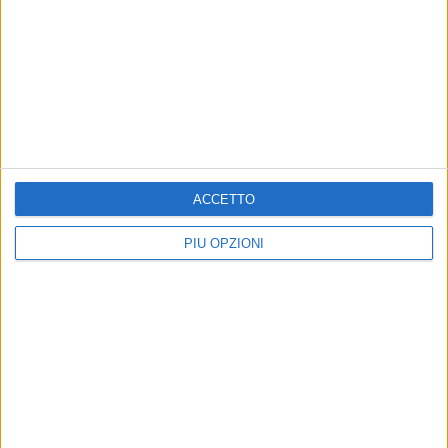
CONTATTI
Centro Direzionale, Isola C3
Via G. Porzio - 80143 Napoli
acam@pec.acam-campania.it
ACCETTO
081 9634511
C.F.
95040910630
PIÙ OPZIONI
MENU
Home
Chi Siamo
Attività
Note Legali