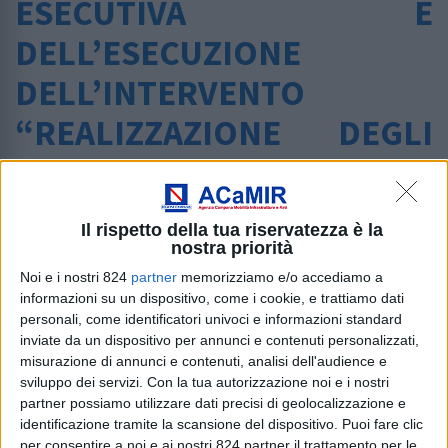
ESECUTIVA E
DELL’ESECUZIONE
DELL’INTERVENTO
“REALIZZAZIONE DEGLI
IMPIANTI SPECIFICI,
IMPIANTI AUTOMATICI
Il rispetto della tua riservatezza è la
LOCALITÀ SETTEVALLI E
nostra priorità
Noi e i nostri 824
partner
memorizziamo e/o accediamo a
RAJAMAGRA A SERVIZIO
informazioni su un dispositivo, come i cookie, e trattiamo dati
DELLA STAZIONE
personali, come identificatori univoci e informazioni standard
inviate da un dispositivo per annunci e contenuti personalizzati,
SCIISTICA DI LACENO –
misurazione di annunci e contenuti, analisi dell'audience e
sviluppo dei servizi.
Con la tua autorizzazione noi e i nostri
SOSTITUZIONE DEGLI
partner possiamo utilizzare dati precisi di geolocalizzazione e
identificazione tramite la scansione del dispositivo. Puoi fare clic
per consentire a noi e ai nostri 824 partner il trattamento per le