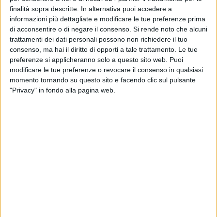
IMPIANTI FUNIVIARI”.
finalità sopra descritte. In alternativa puoi accedere a
CUP: B41G19000160003 –
informazioni più dettagliate e modificare le tue preferenze prima
di acconsentire o di negare il consenso.
Si rende noto che alcuni
CIG: 8983296260.
trattamenti dei dati personali possono non richiedere il tuo
consenso, ma hai il diritto di opporti a tale trattamento. Le tue
Home
/
PROCEDURA APERTA, SOPRA SOGLIA
preferenze si applicheranno solo a questo sito web. Puoi
modificare le tue preferenze o revocare il consenso in qualsiasi
COMUNITARIA, PER L’AFFIDAMENTO INTEGRATO, CON
momento tornando su questo sito e facendo clic sul pulsante
IL CRITERIO DELL’OFFERTA ECONOMICAMENTE PIÙ
"Privacy" in fondo alla pagina web.
VANTAGGIOSA, INDIVIDUATA SULLA BASE DEL MIGLIOR
RAPPORTO QUALITÀ/PREZZO, DELLA PROGETTAZIONE
ESECUTIVA E DELL’ESECUZIONE DELL’INTERVENTO
“REALIZZAZIONE DEGLI IMPIANTI SPECIFICI, IMPIANTI
AUTOMATICI LOCALITÀ SETTEVALLI E RAJAMAGRA A
SERVIZIO DELLA STAZIONE SCIISTICA DI LACENO –
SOSTITUZIONE DEGLI IMPIANTI FUNIVIARI”. CUP:
B41G19000160003 – CIG: 8983296260.
Con Determinazione del Direttore Generale ACaMIR n.