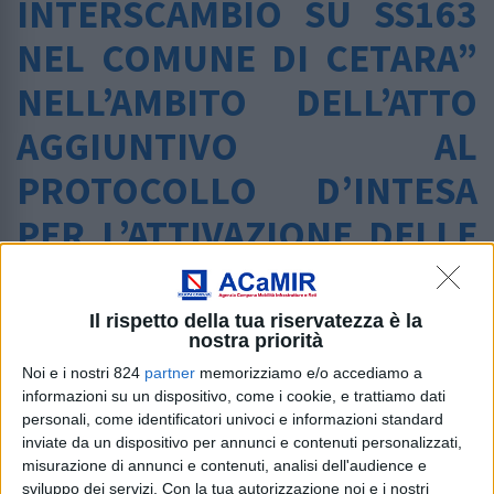
INTERSCAMBIO SU SS163
NEL COMUNE DI CETARA”
NELL’AMBITO DELL’ATTO
AGGIUNTIVO AL
PROTOCOLLO D’INTESA
PER L’ATTIVAZIONE DELLE
AZIONI FINALIZZATE
ALL’ATTUAZIONE DEL
Il rispetto della tua riservatezza è la
nostra priorità
PROGRAMMA DI
Noi e i nostri 824
partner
memorizziamo e/o accediamo a
“INTERVENTI DI
informazioni su un dispositivo, come i cookie, e trattiamo dati
personali, come identificatori univoci e informazioni standard
MOBILITA’ SOSTENIBILE
inviate da un dispositivo per annunci e contenuti personalizzati,
misurazione di annunci e contenuti, analisi dell'audience e
sviluppo dei servizi.
Con la tua autorizzazione noi e i nostri