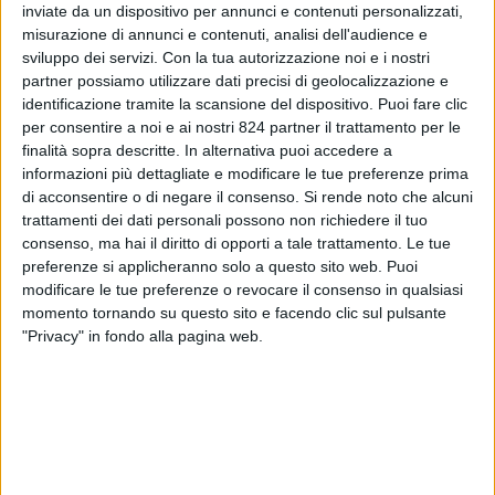
inviate da un dispositivo per annunci e contenuti personalizzati,
di gara aperta, ai sensi degli artt. 60 e 122 del d. lgs. n. 50/2016 e
misurazione di annunci e contenuti, analisi dell'audience e
ss.mm.ii. per l’aggiudicazione, con il criterio dell’offerta
sviluppo dei servizi.
Con la tua autorizzazione noi e i nostri
economicamente più vantaggiosa, della fornitura in acquisto,
partner possiamo utilizzare dati precisi di geolocalizzazione e
suddivisa in tre lotti, di 88 autobus di categoria m3, classe ii, low
identificazione tramite la scansione del dispositivo. Puoi fare clic
per consentire a noi e ai nostri 824 partner il trattamento per le
entry, alimentati a gasolio da utilizzare per i servizi minimi di
finalità sopra descritte. In alternativa puoi accedere a
trasporto pubblico di linea nella Regione Campania.– CUP:
informazioni più dettagliate e modificare le tue preferenze prima
B20A170000140001.
Scadenza termine per la presentazione
di acconsentire o di negare il consenso.
Si rende noto che alcuni
delle offerte 20.11.2020, ore 13:00
.
trattamenti dei dati personali possono non richiedere il tuo
consenso, ma hai il diritto di opporti a tale trattamento. Le tue
La procedura di gara verrà espletata in modalità completamente
preferenze si applicheranno solo a questo sito web. Puoi
telematica utilizzando la piattaforma
di e – Procurement
modificare le tue preferenze o revocare il consenso in qualsiasi
momento tornando su questo sito e facendo clic sul pulsante
denominata “Piattaforma”. Tutta la documentazione di gara è
"Privacy" in fondo alla pagina web.
disponibile sulla Piattaforma al seguente link:
https://acamir-
appalti.maggiolicloud.it/PortaleAppalti/it/homepag
actionPath=/ExtStr2/do/FrontEnd/Bandi/view.act