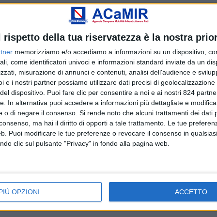
IG
B29804D4F0
 05.09.2024
l rispetto della tua riservatezza è la nostra prior
a gara al seguente indirizzo:
Portale gare d’appalto|Avvis
tner
memorizziamo e/o accediamo a informazioni su un dispositivo, com
ali, come identificatori univoci e informazioni standard inviate da un di
zzati, misurazione di annunci e contenuti, analisi dell'audience e svilupp
i e i nostri partner possiamo utilizzare dati precisi di geolocalizzazione 
del dispositivo. Puoi fare clic per consentire a noi e ai nostri 824 partner
tte. In alternativa puoi accedere a informazioni più dettagliate e modific
e o di negare il consenso.
Si rende noto che alcuni trattamenti dei dati
 consenso, ma hai il diritto di opporti a tale trattamento. Le tue prefere
eb. Puoi modificare le tue preferenze o revocare il consenso in qualsi
ndo clic sul pulsante "Privacy" in fondo alla pagina web.
PIÙ OPZIONI
ACCETTO