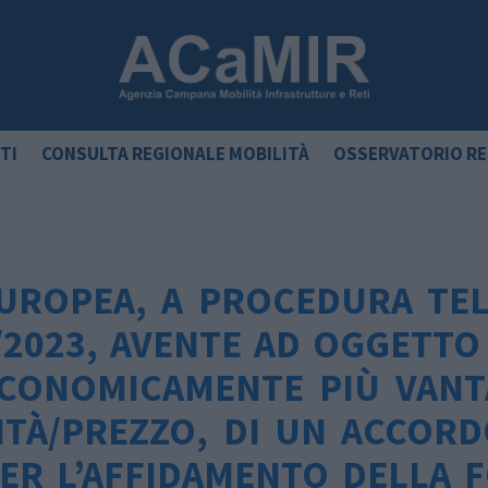
TI
CONSULTA REGIONALE MOBILITÀ
OSSERVATORIO RE
UROPEA, A PROCEDURA TEL
6/2023, AVENTE AD OGGETTO
ECONOMICAMENTE PIÙ VANT
ITÀ/PREZZO, DI UN ACCOR
R L’AFFIDAMENTO DELLA F