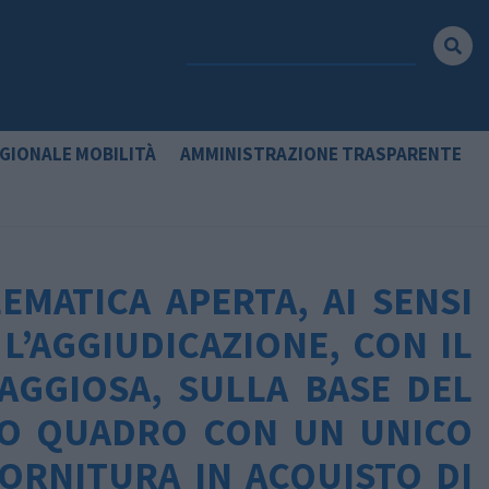
GIONALE MOBILITÀ
AMMINISTRAZIONE TRASPARENTE
EMATICA APERTA, AI SENSI
 L’AGGIUDICAZIONE, CON IL
AGGIOSA, SULLA BASE DEL
DO QUADRO CON UN UNICO
ORNITURA IN ACQUISTO DI