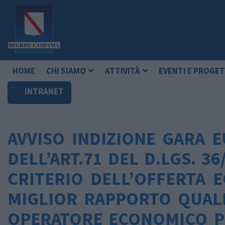
HOME
CHI SIAMO
ATTIVITÀ
EVENTI E PROGET
INTRANET
AVVISO INDIZIONE GARA E
DELL’ART.71 DEL D.LGS. 3
CRITERIO DELL’OFFERTA 
MIGLIOR RAPPORTO QUAL
OPERATORE ECONOMICO PE