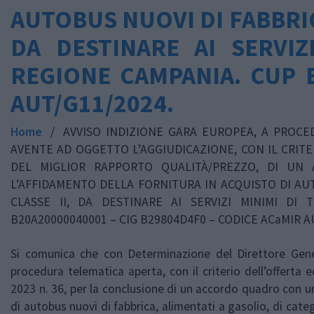
AUTOBUS NUOVI DI FABBRICA
DA DESTINARE AI SERVIZ
REGIONE CAMPANIA. CUP B
AUT/G11/2024.
Home
/
AVVISO INDIZIONE GARA EUROPEA, A PROCEDU
AVENTE AD OGGETTO L’AGGIUDICAZIONE, CON IL CRIT
DEL MIGLIOR RAPPORTO QUALITÀ/PREZZO, DI U
L’AFFIDAMENTO DELLA FORNITURA IN ACQUISTO DI AUT
CLASSE II, DA DESTINARE AI SERVIZI MINIMI DI
B20A20000040001 – CIG B29804D4F0 – CODICE ACaMIR A
Si comunica che con Determinazione del Direttore Gene
procedura telematica aperta, con il criterio dell’offerta
2023 n. 36, per la conclusione di un accordo quadro con u
di autobus nuovi di fabbrica, alimentati a gasolio, di cate