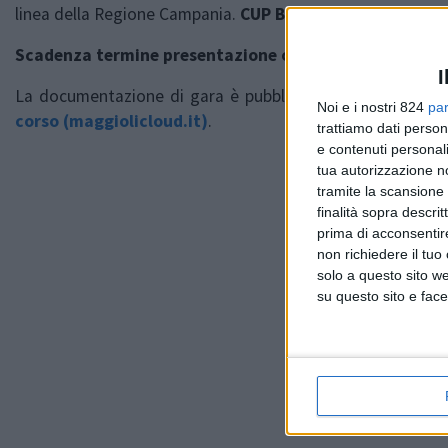
linea della Regione Campania.
CUP B20A20000040001 – C
Scadenza termine presentazione offerte: ore 12:00 del
I
La documentazione di gara è pubblicata sul portale dell
Noi e i nostri 824
par
corso (maggiolicloud.it)
.
trattiamo dati person
e contenuti personali
tua autorizzazione no
tramite la scansione 
finalità sopra descri
prima di acconsentir
non richiedere il tuo
solo a questo sito w
su questo sito e face