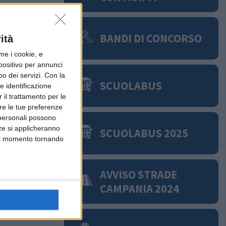
BANDI DI CONCORSO
ità
i pubblici in
e i cookie, e
spositivo per annunci
o dei servizi.
Con la
SCUOLABUS
e identificazione
 il trattamento per le
are le tue preferenze
 personali possono
nze si applicheranno
SCUOLABUS 2025
asi momento tornando
AVVISO STRADE
CAMPANIA 2024