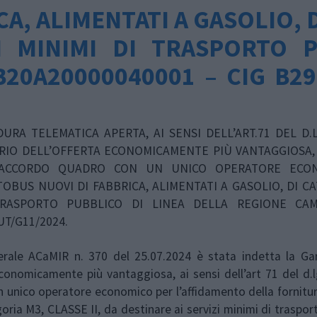
, ALIMENTATI A GASOLIO, D
I MINIMI DI TRASPORTO 
20A20000040001 – CIG B2
RA TELEMATICA APERTA, AI SENSI DELL’ART.71 DEL D.LG
ERIO DELL’OFFERTA ECONOMICAMENTE PIÙ VANTAGGIOSA,
N ACCORDO QUADRO CON UN UNICO OPERATORE ECO
OBUS NUOVI DI FABBRICA, ALIMENTATI A GASOLIO, DI CA
 TRASPORTO PUBBLICO DI LINEA DELLA REGIONE CAM
UT/G11/2024.
rale ACaMIR n. 370 del 25.07.2024 è stata indetta la Ga
 economicamente più vantaggiosa, ai sensi dell’art 71 del d.
n unico operatore economico per l’affidamento della fornitur
goria M3, CLASSE II, da destinare ai servizi minimi di traspor