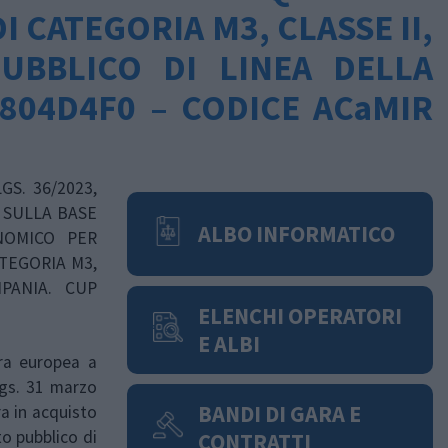
I CATEGORIA M3, CLASSE II,
PUBBLICO DI LINEA DELLA
9804D4F0 – CODICE ACaMIR
S. 36/2023,
 SULLA BASE
ALBO INFORMATICO
NOMICO PER
TEGORIA M3,
PANIA. CUP
ELENCHI OPERATORI
E ALBI
ra europea a
lgs. 31 marzo
BANDI DI GARA E
a in acquisto
to pubblico di
CONTRATTI