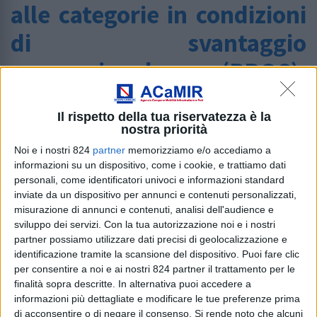
alle categorie in condizioni
di svantaggio
occupazionale (BROS).
Delibera Giunta Regione
Il rispetto della tua riservatezza è la
Campania n. 304/2018.
nostra priorità
Piano triennale dei servizi
Noi e i nostri 824
partner
memorizziamo e/o accediamo a
informazioni su un dispositivo, come i cookie, e trattiamo dati
di manutenzione delle
personali, come identificatori univoci e informazioni standard
inviate da un dispositivo per annunci e contenuti personalizzati,
strade regionali.
misurazione di annunci e contenuti, analisi dell'audience e
sviluppo dei servizi.
Con la tua autorizzazione noi e i nostri
Home
/
Avviso agli appartenenti alle categorie in
partner possiamo utilizzare dati precisi di geolocalizzazione e
identificazione tramite la scansione del dispositivo. Puoi fare clic
condizioni di svantaggio occupazionale (BROS). Delibera
per consentire a noi e ai nostri 824 partner il trattamento per le
Giunta Regione Campania n. 304/2018. Piano triennale
finalità sopra descritte. In alternativa puoi accedere a
dei servizi di manutenzione delle strade regionali.
informazioni più dettagliate e modificare le tue preferenze prima
di acconsentire o di negare il consenso.
Si rende noto che alcuni