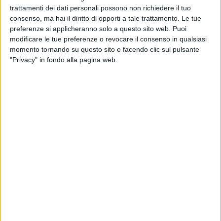
Si comunica agli appartenenti alle categorie in
trattamenti dei dati personali possono non richiedere il tuo
consenso, ma hai il diritto di opporti a tale trattamento. Le tue
condizioni di svantaggio occupazionale (BROS), che
preferenze si applicheranno solo a questo sito web. Puoi
qualsiasi tipo di informazione relativa alla procedura per
modificare le tue preferenze o revocare il consenso in qualsiasi
la candidatura all’inserimento occupazionale previsto
momento tornando su questo sito e facendo clic sul pulsante
dal “Servizio per la manutenzione integrata della rete
"Privacy" in fondo alla pagina web.
stradale di interesse regionale”, può essere richiesto
direttamente alle seguenti ditte aggiudicatarie:
Consorzio Stabile MEDIL Scarl (Lotti province Napoli e
Caserta) 0824/50532
ASE – Autostrade Service – Servizi al Territorio Spa
(Lotto provincia Benevento) 06/20944
GR Costruzioni Srl (Lotto provincia Salerno)
0828/997456
ANC Costruzioni Srl (Lotto provincia Avellino)
081/8112095