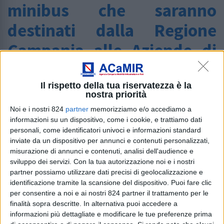
minibus che saranno
destinati dalla Regione
Campania alle Aziende di
Trasporto Pubblico Locale
Il rispetto della tua riservatezza è la
Home
/
Al Bus World di Bruxelles, i minibus che
nostra priorità
saranno destinati dalla Regione Campania alle Aziende
Noi e i nostri 824
partner
memorizziamo e/o accediamo a
di Trasporto Pubblico Locale
informazioni su un dispositivo, come i cookie, e trattiamo dati
personali, come identificatori univoci e informazioni standard
E’ in esposizione al Bus World, il salone internazionale
inviate da un dispositivo per annunci e contenuti personalizzati,
che si tiene a Bruxelles dal 18 al 23
misurazione di annunci e contenuti, analisi dell'audience e
sviluppo dei servizi.
Con la tua autorizzazione noi e i nostri
ottobre, uno dei 64 minibus urbani Daily IVECOBUS che
partner possiamo utilizzare dati precisi di geolocalizzazione e
saranno forniti alla Regione
identificazione tramite la scansione del dispositivo. Puoi fare clic
Campania dalla Socom Nuova, concessionaria
per consentire a noi e ai nostri 824 partner il trattamento per le
partenopea di IVECOBUS, aggiudicataria
finalità sopra descritte. In alternativa puoi accedere a
della gara europea bandita dall’Agenzia Campana
informazioni più dettagliate e modificare le tue preferenze prima