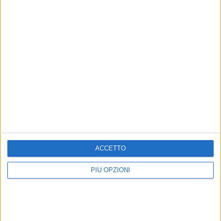
BANDI DI CONCORSO
SCUOLABUS
SCUOLABUS 2025
ACCETTO
AVVISO STRADE CAMPANIA 2024
PIÙ OPZIONI
AVVISO STRADE