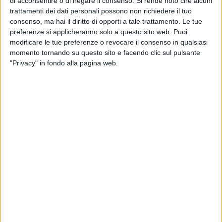
di acconsentire o di negare il consenso.
Si rende noto che alcuni
Mobilità Infrastrutture e Reti.
trattamenti dei dati personali possono non richiedere il tuo
consenso, ma hai il diritto di opporti a tale trattamento. Le tue
I minibus oggetto della fornitura, la cui piccola
preferenze si applicheranno solo a questo sito web. Puoi
dimensione è stata appositamente pensata
modificare le tue preferenze o revocare il consenso in qualsiasi
per particolari e specifiche realtà territoriali della
momento tornando su questo sito e facendo clic sul pulsante
Campania, equipaggiati con i più moderni
"Privacy" in fondo alla pagina web.
sistemi di sicurezza e dotati di ogni comfort, fanno
parte dell’imponente Piano regionale di
rinnovo del parco autobus voluto dalla Giunta Regionale
della Campania e saranno
assegnati alle Aziende di Trasporto Pubblico Locale
operanti sul territorio regionale, entro il
prossimo maggio 2020.
Nato in Belgio nel 1971, il Bus World è la più antica e
famosa esposizione di autobus e
pullman al mondo: dal 2001, ogni 2 anni, oltre che in
Europa, la manifestazione ha esteso
le proprie attività in Turchia, India, America Latina,