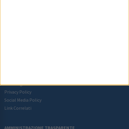
acam@pec.acam-campania.it
081 9634511
C.F.
95040910630
MENU
Home
Chi Siamo
Attività
Note Legali
Privacy Policy
Social Media Policy
Link Correlati
AMMINISTRAZIONE TRASPARENTE