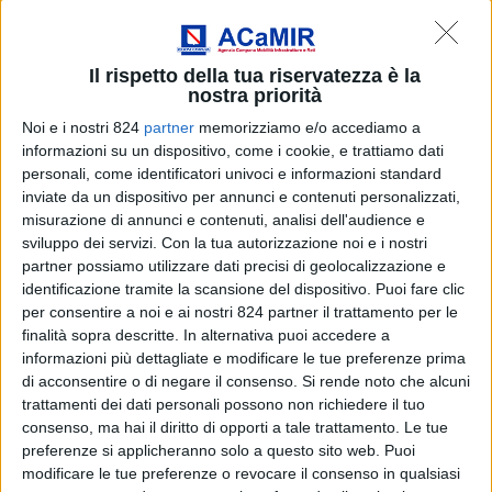
Stradale 11 ottobre 2013
Home
/
Convegno Sicurezza Stradale 11 ottobre 2013
Il rispetto della tua riservatezza è la
nostra priorità
Noi e i nostri 824
partner
memorizziamo e/o accediamo a
informazioni su un dispositivo, come i cookie, e trattiamo dati
personali, come identificatori univoci e informazioni standard
inviate da un dispositivo per annunci e contenuti personalizzati,
misurazione di annunci e contenuti, analisi dell'audience e
sviluppo dei servizi.
Con la tua autorizzazione noi e i nostri
partner possiamo utilizzare dati precisi di geolocalizzazione e
identificazione tramite la scansione del dispositivo. Puoi fare clic
per consentire a noi e ai nostri 824 partner il trattamento per le
finalità sopra descritte. In alternativa puoi accedere a
informazioni più dettagliate e modificare le tue preferenze prima
1
di
3
precedente
successiva
di acconsentire o di negare il consenso.
Si rende noto che alcuni
trattamenti dei dati personali possono non richiedere il tuo
consenso, ma hai il diritto di opporti a tale trattamento. Le tue
preferenze si applicheranno solo a questo sito web. Puoi
ALBO INFORMATICO
modificare le tue preferenze o revocare il consenso in qualsiasi