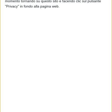
momento tornando su questo sito e facendo clic sul pulsante
"Privacy" in fondo alla pagina web.
ELENCHI OPERATORI E ALBI
BANDI DI GARA E CONTRATTI
BANDI DI CONCORSO
SCUOLABUS
SCUOLABUS 2025