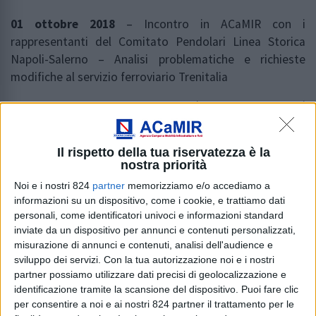
01 ottobre 2018
– Incontro in ACaMIR con i
rappresentanti del Comitato Pendolari Linea Storica
Napoli-Salerno – Analisi problematiche e richieste
modifiche al servizio ferroviario Trenitalia
26 luglio 2018
– Incontro in ACaMIR con i
rappresentanti dei Comitati/Associazioni Pendolari
Campania Napoli – Roma – Analisi problematiche e
Il rispetto della tua riservatezza è la
richieste modifiche al servizio ferroviario Trenitalia
nostra priorità
Noi e i nostri 824
partner
memorizziamo e/o accediamo a
21 giugno 2018
– Incontro in ACaMIR con i
informazioni su un dispositivo, come i cookie, e trattiamo dati
rappresentanti dei Comitati/Associazioni Pendolari
personali, come identificatori univoci e informazioni standard
Tratta Battipaglia-Lagonegro- Analisi problematiche e
inviate da un dispositivo per annunci e contenuti personalizzati,
richieste modifiche al servizio ferroviario Trenitalia
misurazione di annunci e contenuti, analisi dell'audience e
sviluppo dei servizi.
Con la tua autorizzazione noi e i nostri
11 giugno 2018
– Incontro in ACaMIR con i
partner possiamo utilizzare dati precisi di geolocalizzazione e
rappresentanti dei Comitati/Associazioni Pendolari del
identificazione tramite la scansione del dispositivo. Puoi fare clic
Comitato “Balvano-Ricigliano”- Analisi problematiche e
per consentire a noi e ai nostri 824 partner il trattamento per le