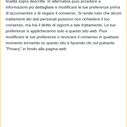
finalità sopra descritte. In alternativa puoi accedere a
richieste modifiche al servizio ferroviario Trenitalia
informazioni più dettagliate e modificare le tue preferenze prima
di acconsentire o di negare il consenso.
Si rende noto che alcuni
11 dicembre 2017
– Consultazione pubblica, dalle ore
trattamenti dei dati personali possono non richiedere il tuo
9,30 presso la Sala Convegni – Piano terra – Isola A6 –
consenso, ma hai il diritto di opporti a tale trattamento. Le tue
Centro Direzionale, per l’individuazione dei beni
preferenze si applicheranno solo a questo sito web. Puoi
essenziali e indispensabili per lo svolgimento dei servizi
modificare le tue preferenze o revocare il consenso in qualsiasi
minimi TPL ricadenti nei lotti individuati dalle delibere di
momento tornando su questo sito e facendo clic sul pulsante
"Privacy" in fondo alla pagina web.
Giunta Regionale e per l’individuazione delle modalità di
successiva messa a disposizione dell’assegnatario, ai
sensi della Delibera ART n. 49/2015
06 dicembre 2017
– Incontro in ACaMIR con i
rappresentanti dei Comitati/Associazioni Pendolari della
Linea Storica NAPOLI – SALERNO e Linea NAPOLI-
FORMIA-ROMA – Analisi problematiche e richieste
modifiche al servizio ferroviario Trenitalia
28 novembre 2017
– Incontro in ACaMIR con i
rappresentanti dei Comitati/Associazioni Pendolari della