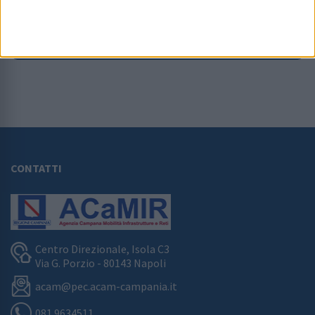
PARCO AUTOBUS REGIONALE
CONTATTI
Centro Direzionale, Isola C3
Via G. Porzio - 80143 Napoli
acam@pec.acam-campania.it
081 9634511