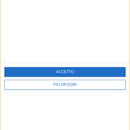
SCUOLABUS
SCUOLABUS 2025
AVVISO STRADE CAMPANIA 2024
ACCETTO
PIÙ OPZIONI
AVVISO STRADE
AVVISO STRADE PICCOLI COMUNI