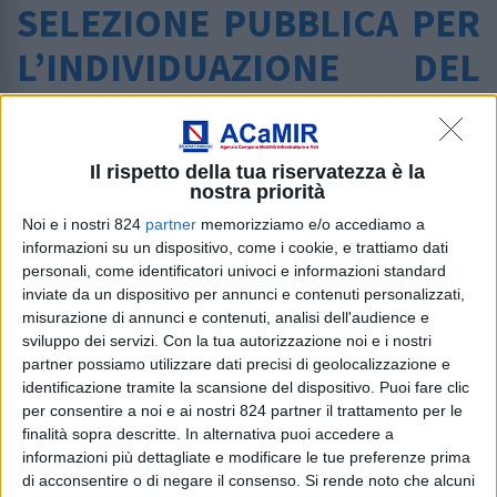
SELEZIONE PUBBLICA PER
L’INDIVIDUAZIONE DEL
COMPONENTE
MONOCRATICO
Il rispetto della tua riservatezza è la
DELL’ORGANISMO DI
nostra priorità
Noi e i nostri 824
partner
memorizziamo e/o accediamo a
VALUTAZIONE (O.I.V.)
informazioni su un dispositivo, come i cookie, e trattiamo dati
personali, come identificatori univoci e informazioni standard
Home
/
PROCEDURA DI SELEZIONE PUBBLICA PER
inviate da un dispositivo per annunci e contenuti personalizzati,
L’INDIVIDUAZIONE DEL COMPONENTE MONOCRATICO
misurazione di annunci e contenuti, analisi dell'audience e
sviluppo dei servizi.
Con la tua autorizzazione noi e i nostri
DELL’ORGANISMO DI VALUTAZIONE (O.I.V.)
partner possiamo utilizzare dati precisi di geolocalizzazione e
identificazione tramite la scansione del dispositivo. Puoi fare clic
Si comunica che con Determinazione del Commissario n.
per consentire a noi e ai nostri 824 partner il trattamento per le
44 del 18.02.2019 è stata indetta una selezione pubblica
finalità sopra descritte. In alternativa puoi accedere a
per l’individuazione del Componente monocratico
informazioni più dettagliate e modificare le tue preferenze prima
dell’organismo indipendente di valutazione (O.I.V.)
di acconsentire o di negare il consenso.
Si rende noto che alcuni