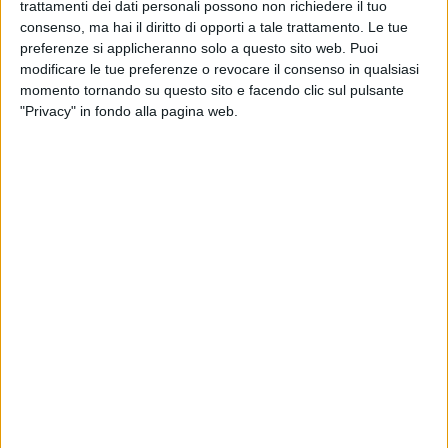
trattamenti dei dati personali possono non richiedere il tuo
dell’Agenzia Campana Mobilita’ Infrastrutture e Reti –
consenso, ma hai il diritto di opporti a tale trattamento. Le tue
ACaMIR. Le domande di partecipazione alla procedura,
preferenze si applicheranno solo a questo sito web. Puoi
redatte esclusivamente su apposito modello allegato al
modificare le tue preferenze o revocare il consenso in qualsiasi
presente bando, indirizzate al Commissario/Direttore
momento tornando su questo sito e facendo clic sul pulsante
Generale dell’ACaMIR, dovranno essere trasmesse entro
"Privacy" in fondo alla pagina web.
e non oltre il 30° giorno successivo a quello della data di
pubblicazione del presente bando sul Portale della
Performance, istituito nel sito internet del Dipartimento
della Funzione Pubblica
https://performance.gov.it/
Documenti
Avviso pubblico
Nomina commissione
Esito