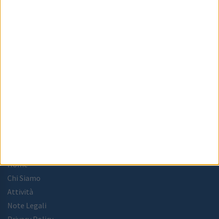
Centro Direzionale, Isola C3
Via G. Porzio - 80143 Napoli
acam@pec.acam-campania.it
081 9634511
C.F.
95040910630
MENU
Home
Chi Siamo
Attività
Note Legali
Privacy Policy